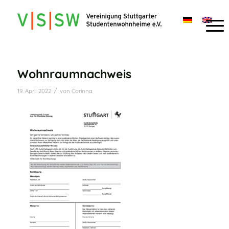
Wohnraumnachweis
/
19. April 2022
von
Corinna