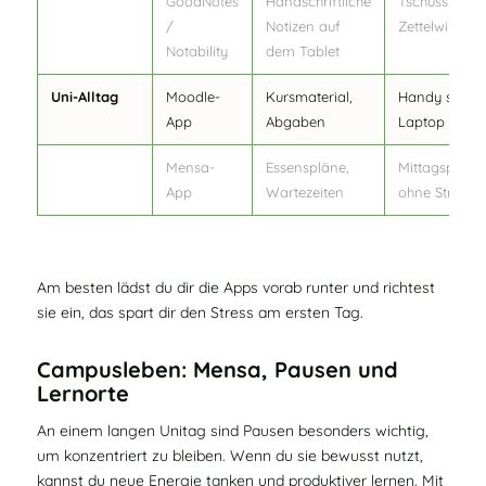
GoodNotes
Handschriftliche
Tschüss
/
Notizen auf
Zettelwirtscha
Notability
dem Tablet
Uni-Alltag
Moodle-
Kursmaterial,
Handy statt
App
Abgaben
Laptop
Mensa-
Essenspläne,
Mittagspause
App
Wartezeiten
ohne Stress
Am besten lädst du dir die Apps vorab runter und richtest
sie ein, das spart dir den Stress am ersten Tag.
Campusleben: Mensa, Pausen und
Lernorte
An einem langen Unitag sind Pausen besonders wichtig,
um konzentriert zu bleiben. Wenn du sie bewusst nutzt,
kannst du neue Energie tanken und produktiver lernen. Mit