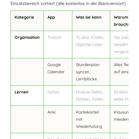
Einsatzbereich sortiert (alle kostenlos in der Basisversion!)
Kategorie
App
Was sie kann
Warum du si
brauchst
Organisation
Todoist
To-dos, Fristen,
Nie wieder
tägliche Listen
Deadlines
vergessen
Google
Stundenplan
Alles Termine
Calendar
syncen,
auf einen Bli
Lernblöcke
Lernen
Notion
Module-Seiten,
Struktur für
Notizen, Folien
jedes Fach
Anki
Karteikarten
Klausuren
mit
meistern
Wiederholung