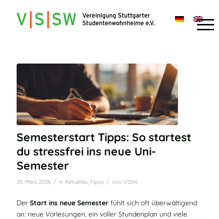
Semesterstart Tipps: So startest
du stressfrei ins neue Uni-
Semester
/
/
25. März 2026
in
Aktuelles
,
Tipps
von
VSSW
Der
Start ins neue Semester
fühlt sich oft überwältigend
an: neue Vorlesungen, ein voller Stundenplan und viele