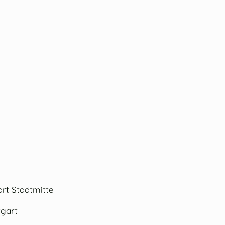
art Stadtmitte
tgart