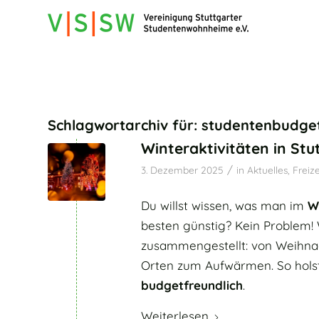
Schlagwortarchiv für:
studentenbudge
Winteraktivitäten in Stu
/
3. Dezember 2025
in
Aktuelles
,
Freize
Du willst wissen, was man im
W
besten günstig? Kein Problem! 
zusammengestellt: von Weihnac
Orten zum Aufwärmen. So holst
budgetfreundlich
.
Weiterlesen