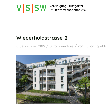
Wiederholdstrasse-2
/
/
8. September 2019
0 Kommentare
von
_upon_gmbh