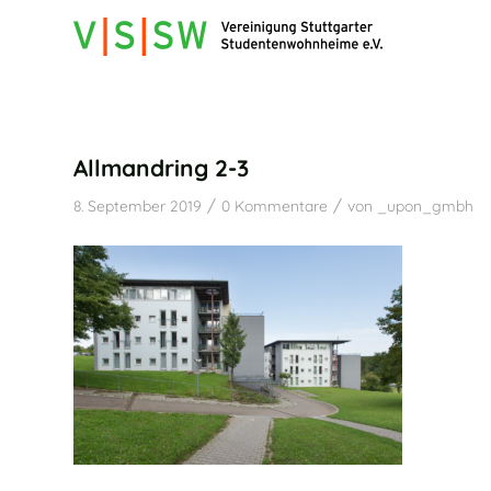
Allmandring 2-3
/
/
8. September 2019
0 Kommentare
von
_upon_gmbh