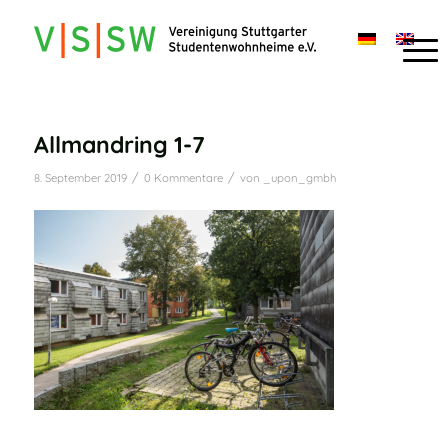
Allmandring 1-7
/
/
8. September 2019
0 Kommentare
von
_upon_gmbh