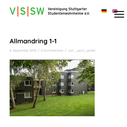
Allmandring 1-1
/
/
8. September 2019
0 Kommentare
von
_upon_gmbh