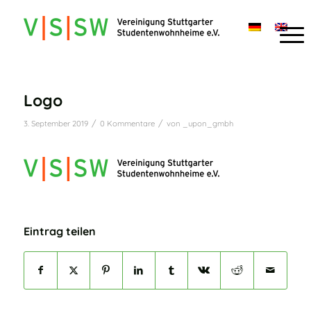
Logo
/
/
3. September 2019
0 Kommentare
von
_upon_gmbh
Eintrag teilen