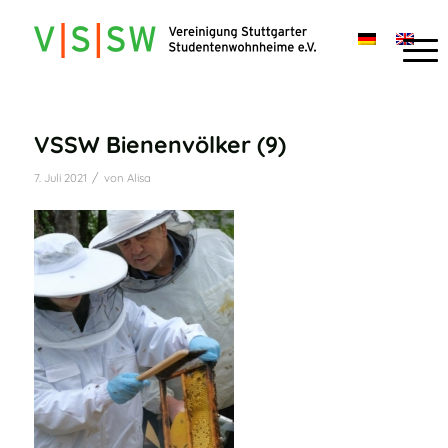
VSSW Bienenvölker (9)
/
7. Juli 2021
von
Alisa