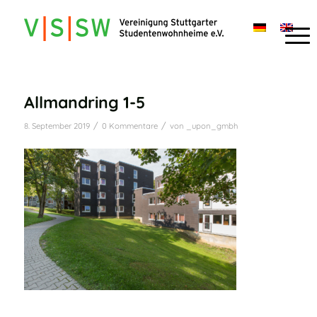
Allmandring 1-5
/
/
8. September 2019
0 Kommentare
von
_upon_gmbh