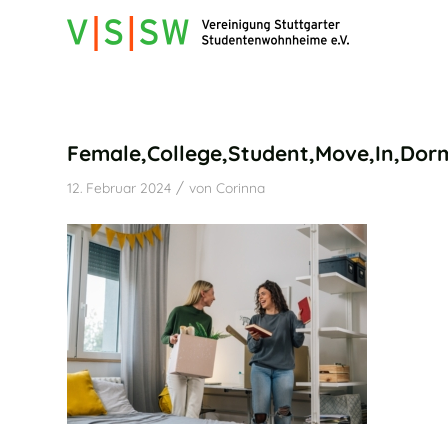
Female,College,Student,Move,In,Dorm
/
12. Februar 2024
von
Corinna