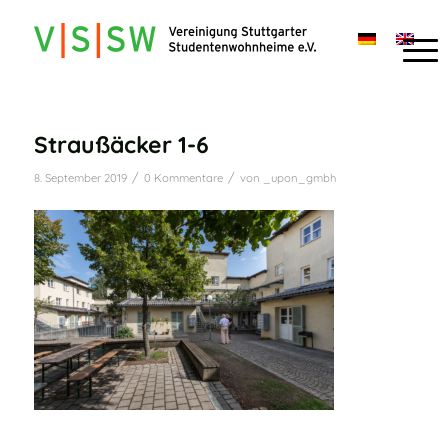
Straußäcker 1-6
/
/
8. September 2019
0 Kommentare
von
_upon_gmbh